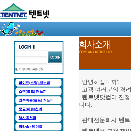
안녕하십니까?
라이트(스틸) 캐노피
고객 여러분의 격려
스텐(볼드) 캐노피
텐트넷닷컴
이 진정
알루미늄(볼드) 캐노피
니다.
몽골(마큐)천막
행사용천막
판매전문회사
텐트
파라솔 / 테이블