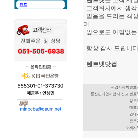
텐트넷
은 고객 제
텐트
고객위치에서 생각
믿음을 드리는 최상
며
앞으로도 아낌없는 
항상 감사 드립니다
텐트넷닷컴
사업자등록번호
통신판매업사업자 신고 번호
상호
대표
업태
종목
소재지